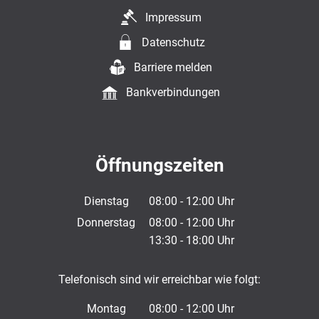
Impressum
Datenschutz
Barriere melden
Bankverbindungen
Öffnungszeiten
Dienstag
08:00
-
12:00
Uhr
Von 08:00 bis 12:00 Uhr
Donnerstag
08:00
-
12:00
Uhr
13:30
-
18:00
Von 08:00 bis 12:00 Uhr
Uhr
Von 13:30 bis 18:00 Uhr
Telefonisch sind wir erreichbar wie folgt:
Montag
08:00
-
12:00
Uhr