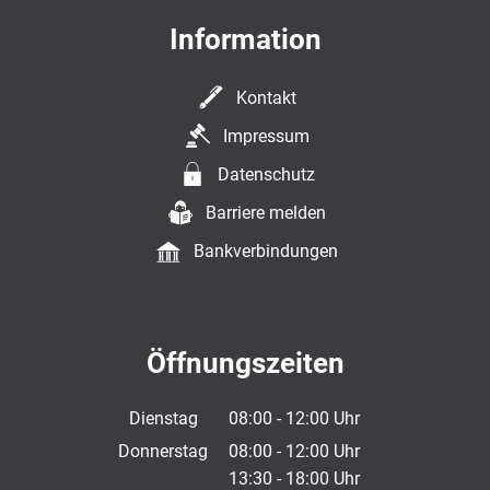
Information
Kontakt
Impressum
Datenschutz
Barriere melden
Bankverbindungen
Öffnungszeiten
Dienstag
08:00
-
12:00
Uhr
Von 08:00 bis 12:00 Uhr
Donnerstag
08:00
-
12:00
Uhr
13:30
-
18:00
Von 08:00 bis 12:00 Uhr
Uhr